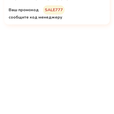
Заказать
Ваш промокод
SALE777
сообщите код менеджеру
Газель
от
650
рублей
Заказать
Бригада с машиной
от
1550
рублей